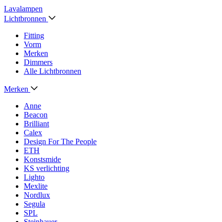
Lavalampen
Lichtbronnen
Fitting
Vorm
Merken
Dimmers
Alle Lichtbronnen
Merken
Anne
Beacon
Brilliant
Calex
Design For The People
ETH
Konstsmide
KS verlichting
Lighto
Mexlite
Nordlux
Segula
SPL
Steinhauer