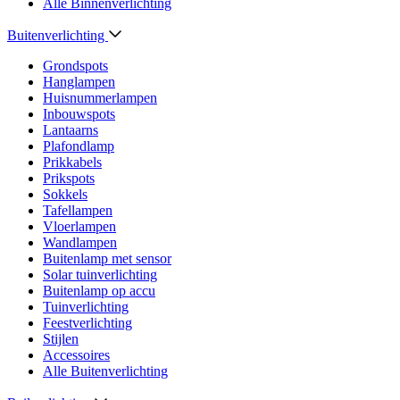
Alle Binnenverlichting
Buitenverlichting
Grondspots
Hanglampen
Huisnummerlampen
Inbouwspots
Lantaarns
Plafondlamp
Prikkabels
Prikspots
Sokkels
Tafellampen
Vloerlampen
Wandlampen
Buitenlamp met sensor
Solar tuinverlichting
Buitenlamp op accu
Tuinverlichting
Feestverlichting
Stijlen
Accessoires
Alle Buitenverlichting