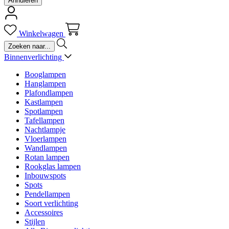
Annuleren
Winkelwagen
Binnenverlichting
Booglampen
Hanglampen
Plafondlampen
Kastlampen
Spotlampen
Tafellampen
Nachtlampje
Vloerlampen
Wandlampen
Rotan lampen
Rookglas lampen
Inbouwspots
Spots
Pendellampen
Soort verlichting
Accessoires
Stijlen