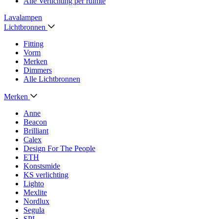
Alle Verlichting per ruimte
Lavalampen
Lichtbronnen
Fitting
Vorm
Merken
Dimmers
Alle Lichtbronnen
Merken
Anne
Beacon
Brilliant
Calex
Design For The People
ETH
Konstsmide
KS verlichting
Lighto
Mexlite
Nordlux
Segula
SPL