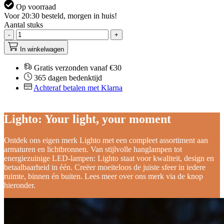
Op voorraad
Voor 20:30 besteld, morgen in huis!
Aantal stuks
-
+
In winkelwagen
Gratis verzonden vanaf €30
365 dagen bedenktijd
Achteraf betalen met Klarna
Lighto: Your light, your moment
Ontdek ons eigen merk Lighto met een compleet assortiment aan
armaturen en lichtbronnen. Van stijlvolle hanglampen tot
energiezuinige LED-lampen: Lighto staat voor kwaliteit, design en
betaalbaarheid in één. Creëer moeiteloos de juiste sfeer in iedere
ruimte, binnen én buiten. Lees meer over ons merk via de knop
hieronder.