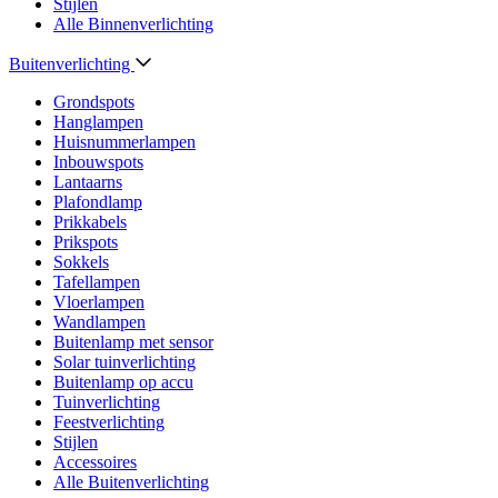
Stijlen
Alle Binnenverlichting
Buitenverlichting
Grondspots
Hanglampen
Huisnummerlampen
Inbouwspots
Lantaarns
Plafondlamp
Prikkabels
Prikspots
Sokkels
Tafellampen
Vloerlampen
Wandlampen
Buitenlamp met sensor
Solar tuinverlichting
Buitenlamp op accu
Tuinverlichting
Feestverlichting
Stijlen
Accessoires
Alle Buitenverlichting